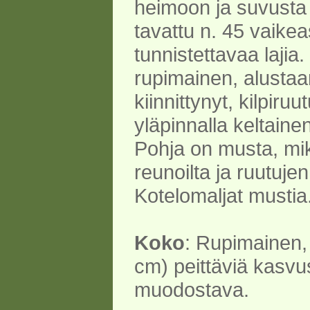
heimoon ja suvust
tavattu n. 45 vaikea
tunnistettavaa lajia
rupimainen, alustaans
kiinnittynyt, kilpiruu
yläpinnalla keltaine
Pohja on musta, mi
reunoilta ja ruutujen
Kotelomaljat mustia
Koko
: Rupimainen, 
cm) peittäviä kasvu
muodostava.