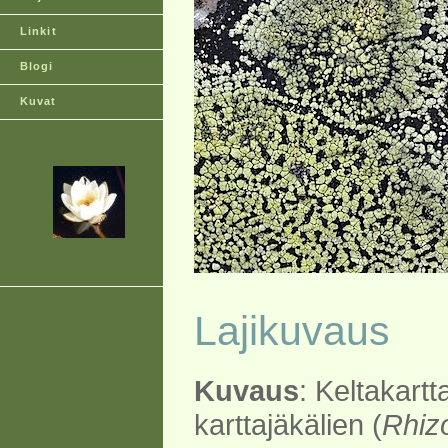
Linkit
Blogi
Kuvat
Lajikuvaus
Kuvaus
: Keltakartt
karttajäkälien (
Rhiz