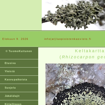
Elokuun 9. 2026
............
info(at)luopioistenkasvisto.fi
Keltakartt
© TuomoKuitunen
(
Rhizocarpon ge
Etusivu
Yleistä
Kasvupaikoista
Suojelu
Jäkälälajit
Kirjallisuus