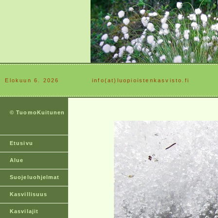
Elokuun 6. 2026
............
info(at)luopioistenkasvisto.fi
© TuomoKuitunen
Etusivu
Alue
Suojeluohjelmat
Kasvillisuus
Kasvilajit