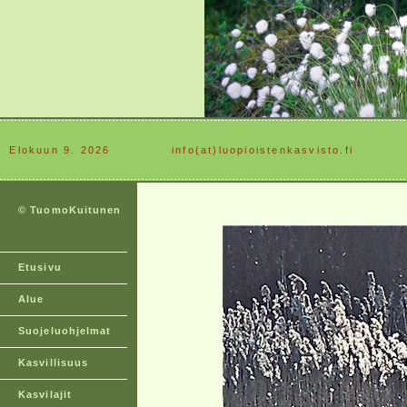
Elokuun 9. 2026
............
info(at)luopioistenkasvisto.fi
© TuomoKuitunen
Etusivu
Alue
Suojeluohjelmat
Kasvillisuus
Kasvilajit