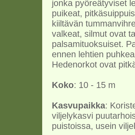
jonka pyöreätyviset l
puikeat, pitkäsuippuis
kiiltävän tummanvihreä
valkeat, silmut ovat t
palsamituoksuiset. Pa
ennen lehtien puhkea
Hedenorkot ovat pitkä
Koko
: 10 - 15 m
Kasvupaikka
: Korist
viljelykasvi puutarhoi
puistoissa, usein vilj