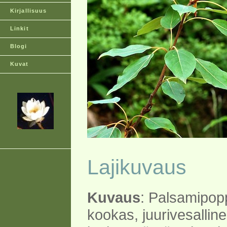
Kirjallisuus
Linkit
Blogi
Kuvat
Lajikuvaus
Kuvaus
: Palsamipop
kookas, juurivesallin