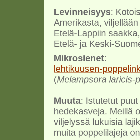
Levinneisyys
: Kotoi
Amerikasta, viljellään
Etelä-Lappiin saakka
Etelä- ja Keski-Suom
Mikrosienet
:
lehtikuusen-poppelink
(
Melampsora laricis-p
Muuta
: Istutetut puu
hedekasveja. Meillä o
viljelyssä lukuisia laj
muita poppelilajeja o