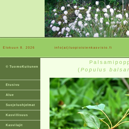
Elokuun 8. 2026
............
info(at)luopioistenkasvisto.fi
Palsamipopp
© TuomoKuitunen
(
Populus balsa
Etusivu
Alue
Suojeluohjelmat
Kasvillisuus
Kasvilajit