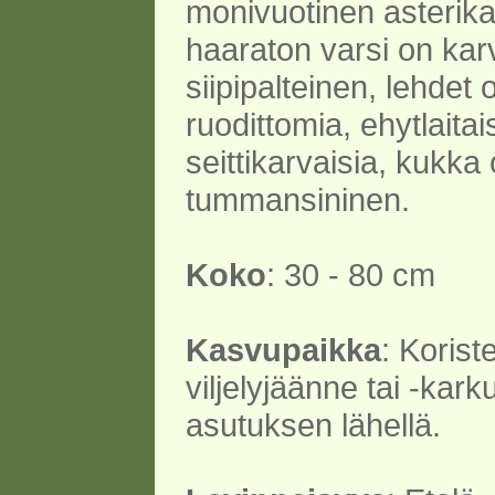
monivuotinen asterika
haaraton varsi on kar
siipipalteinen, lehdet 
ruodittomia, ehytlaitais
seittikarvaisia, kukka
tummansininen.
Koko
: 30 - 80 cm
Kasvupaikka
: Korist
viljelyjäänne tai -kark
asutuksen lähellä.