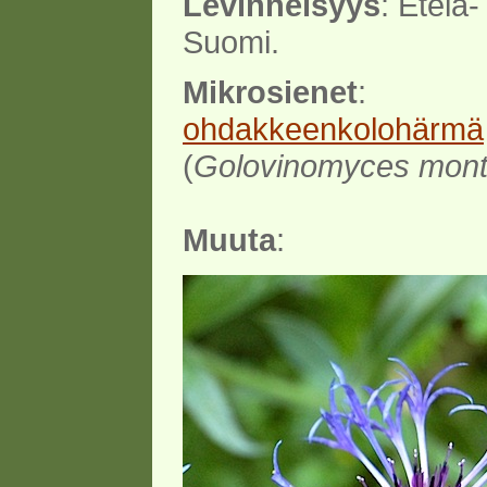
Levinneisyys
: Etelä-
Suomi.
Mikrosienet
:
ohdakkeenkolohärmä
(
Golovinomyces mont
Muuta
: