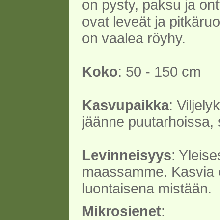
on pysty, paksu ja ont
ovat leveät ja pitkäru
on vaalea röyhy.
Koko
: 50 - 150 cm
Kasvupaikka
: Viljely
jäänne puutarhoissa, 
Levinneisyys
: Yleises
maassamme. Kasvia e
luontaisena mistään.
Mikrosienet
: