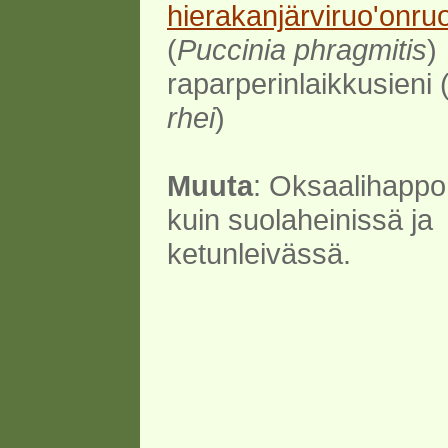
hierakanjärviruo'onru
(
Puccinia phragmitis
)
raparperinlaikkusieni 
rhei
)
Muuta
: Oksaalihapp
kuin suolaheinissä ja
ketunleivässä.