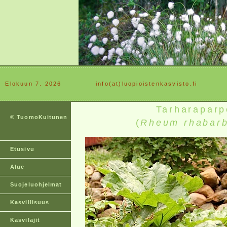
Elokuun 7. 2026
............
info(at)luopioistenkasvisto.fi
Tarharaparp
© TuomoKuitunen
(
Rheum rhabar
Etusivu
Alue
Suojeluohjelmat
Kasvillisuus
Kasvilajit