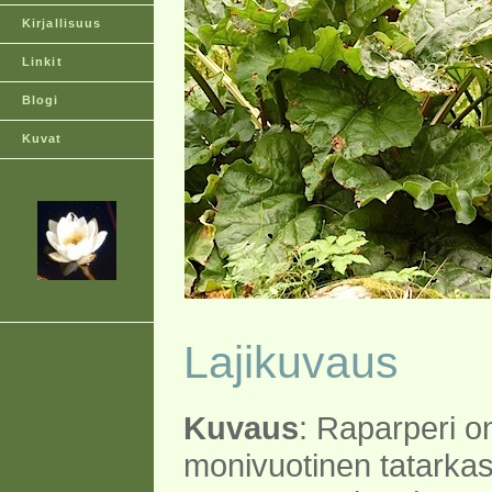
Kirjallisuus
Linkit
Blogi
Kuvat
Lajikuvaus
Kuvaus
: Raparperi o
monivuotinen tatarkas