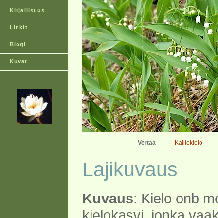
Kirjallisuus
Linkit
Blogi
Kuvat
Vertaa
Kalliokielo
Lajikuvaus
Kuvaus
: Kielo onb m
kielokasvi, jonka vaa