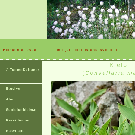
Elokuun 6. 2026
............
info(at)luopioistenkasvisto.fi
Kielo
© TuomoKuitunen
(
Convallaria ma
Etusivu
Alue
Suojeluohjelmat
Kasvillisuus
Kasvilajit