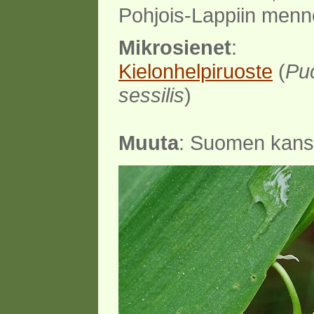
Pohjois-Lappiin menn
Mikrosienet
:
Kielonhelpiruoste
(
Puc
sessilis
)
Muuta
: Suomen kansa