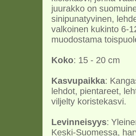
juurakko on suomuine
sinipunatyvinen, lehdet
valkoinen kukinto 6-
muodostama toispuole
Koko
: 15 - 20 cm
Kasvupaikka
: Kanga
lehdot, pientareet, leh
viljelty koristekasvi.
Levinneisyys
: Yleine
Keski-Suomessa, harv