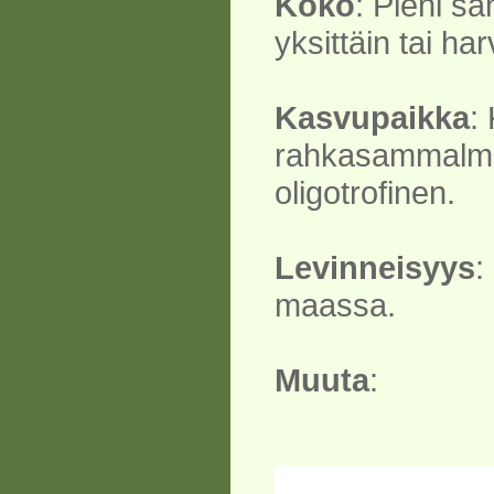
Koko
: Pieni s
yksittäin tai ha
Kasvupaikka
: 
rahkasammalmä
oligotrofinen.
Levinneisyys
:
maassa.
Muuta
: