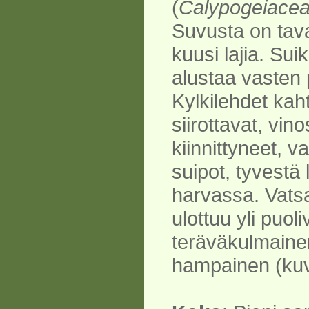
(
Calypogeiace
Suvusta on ta
kuusi lajia. Suik
alustaa vasten
Kylkilehdet ka
siirottavat, vino
kiinnittyneet, v
suipot, tyvestä
harvassa. Vatsa
ulottuu yli puoli
teräväkulmainen
hampainen (kuv