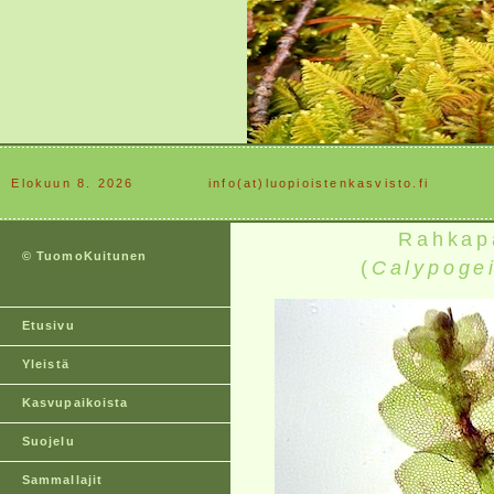
Elokuun 8. 2026
............
info(at)luopioistenkasvisto.fi
Rahkap
© TuomoKuitunen
(
Calypoge
Etusivu
Yleistä
Kasvupaikoista
Suojelu
Sammallajit