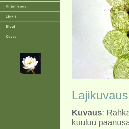
Kirjallisuus
Linkit
Blogi
Kuvat
Lajikuvaus
Kuvaus
: Rahk
kuuluu paanus