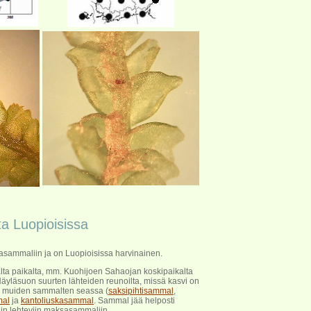
ta Luopioisissa
sammaliin ja on Luopioisissa harvinainen.
lta paikalta, mm. Kuohijoen Sahaojan koskipaikalta
äyläsuon suurten lähteiden reunoilta, missä kasvi on
a muiden sammalten seassa (
saksipihtisammal
,
mal
ja
kantoliuskasammal
. Sammal jää helposti
in lehteviin maksasammaliin.