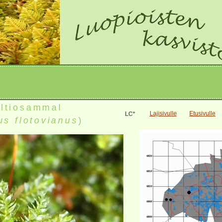
ltiosammal
Lajisivulle
Etusivulle
LC*
s flotovianus
)