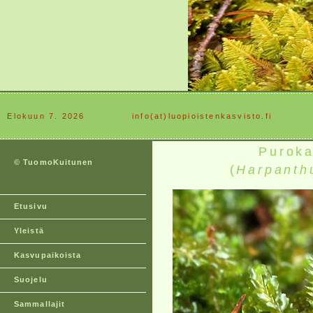
Elokuun 7. 2026
............
info(at)luopioistenkasvisto.fi
Puroka
© TuomoKuitunen
(
Harpanthu
Etusivu
Yleistä
Kasvupaikoista
Suojelu
Sammallajit