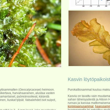
Kasvin löytöpaikois
yytisammalten (
Geocalycaceae
) heimoon.
Purokaltiosammal kuuluu maksa
ikertava, harvahaarainen, alustaa vasten
Kasvia on tavattu vain muutama
samanlaiset, pyöreänsoikeat, kärjestä
sahan läheisyydestä ja Aitoon H
nen, liuskat tylpät. Vatsalehdet isot suipot,
runsas ja kasvaa mattomaisen
korpipaanusammal
,
haarusam
huomaamatta tai sekoittuu muih