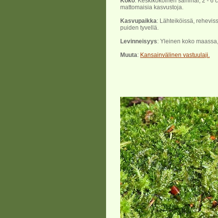
Koko
: Keskikokoinen sammal, 2 - 6 
mattomaisia kasvustoja.
Kasvupaikka
: Lähteiköissä, reheviss
puiden tyvellä.
Levinneisyys
: Yleinen koko maassa,
Muuta
:
Kansainvälinen vastuulaji.