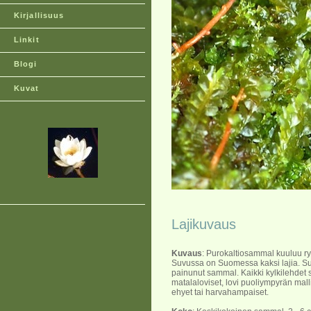
Kirjallisuus
Linkit
Blogi
Kuvat
Lajikuvaus
Kuvaus
: Purokaltiosammal kuuluu r
Suvussa on Suomessa kaksi lajia. Su
painunut sammal. Kaikki kylkilehdet 
matalaloviset, lovi puoliympyrän malli
ehyet tai harvahampaiset.