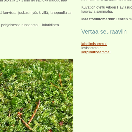
cm pitkä ja 2 - 3 mm leveä, joka muodostaa
Kuvat on otettu Aitoon Häyläsu
kasvavia sammalia.
ä korvissa, joskus myös kivillä, lahopuulla tai
Maastotuntomerkki
: Lehtien m
 pohjoisessa runsaampi. Holarktinen.
Vertaa seuraaviin
laholimisammal
lovisammalet
korpikaltiosammal