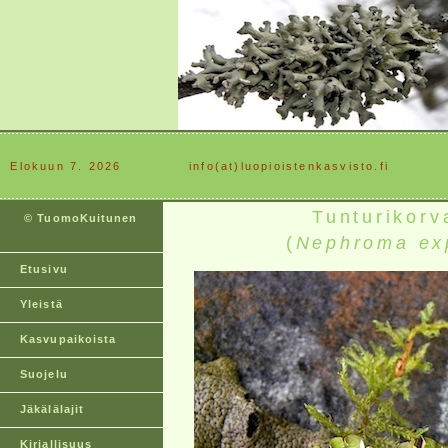
Elokuun 7. 2026
............
info(at)luopioistenkasvisto.fi
Tunturikorv
© TuomoKuitunen
(
Nephroma ex
Etusivu
Yleistä
Kasvupaikoista
Suojelu
Jäkälälajit
Kirjallisuus