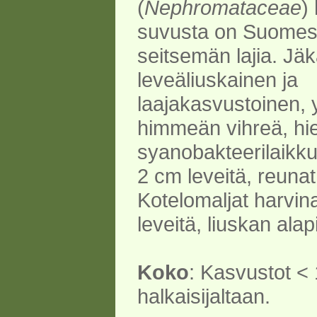
(
Nephromataceae
)
suvusta on Suomess
seitsemän lajia. Jäk
leveäliuskainen ja
laajakasvustoinen, 
himmeän vihreä, hi
syanobakteerilaikku
2 cm leveitä, reunat
Kotelomaljat harvin
leveitä, liuskan alap
Koko
: Kasvustot <
halkaisijaltaan.