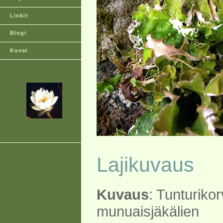
Linkit
Blogi
Kuvat
Lajikuvaus
Kuvaus
: Tunturiko
munuaisjäkälien