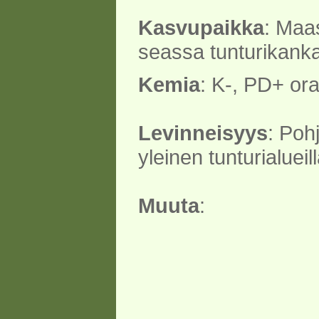
Kasvupaikka
: Maa
seassa tunturikankaill
Kemia
: K-, PD+ ora
Levinneisyys
: Poh
yleinen tunturialueill
Muuta
: