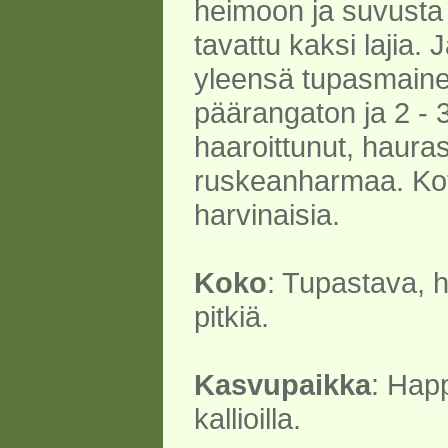
heimoon ja suvust
tavattu kaksi lajia. 
yleensä tupasmaine
päärangaton ja 2 - 3
haaroittunut, hauras
ruskeanharmaa. Kot
harvinaisia.
Koko
: Tupastava, h
pitkiä.
Kasvupaikka
: Hap
kallioilla.