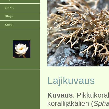
Linkit
Blogi
Kuvat
Lajikuvaus
Kuvaus
: Pikkukoral
korallijäkälien (
Spha