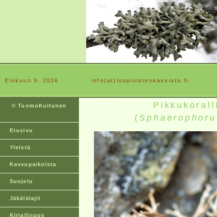
Elokuun 9. 2026
............
info(at)luopioistenkasvisto.fi
Pikkukorall
© TuomoKuitunen
(
Sphaerophorus
Etusivu
Yleistä
Kasvupaikoista
Suojelu
Jäkälälajit
Kirjallisuus