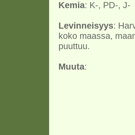
Kemia
: K-, PD-, J-
Levinneisyys
: Har
koko maassa, maan
puuttuu.
Muuta
: