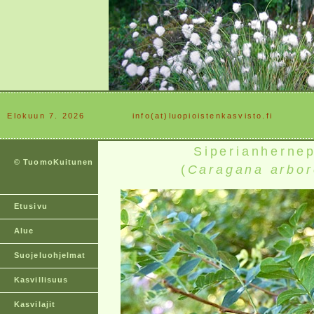
Elokuun 7. 2026
............
info(at)luopioistenkasvisto.fi
Siperianherne
© TuomoKuitunen
(
Caragana arbo
Etusivu
Alue
Suojeluohjelmat
Kasvillisuus
Kasvilajit