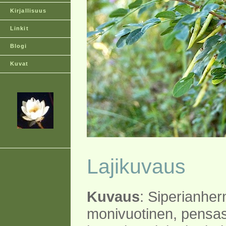
Kirjallisuus
Linkit
Blogi
Kuvat
Lajikuvaus
Kuvaus
: Siperianhe
monivuotinen, pensa