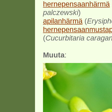
hernepensaanhärmä
palczewski
)
apilanhärmä
(
Erysiphe 
hernepensaanmustap
(
Cucurbitaria caraga
Muuta
: