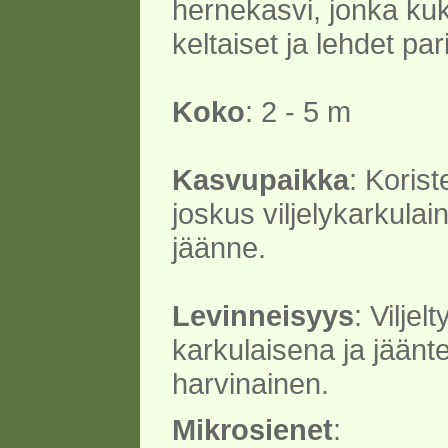
hernekasvi, jonka kuk
keltaiset ja lehdet pa
Koko
: 2 - 5 m
Kasvupaikka
: Koris
joskus viljelykarkulain
jäänne.
Levinneisyys
: Viljel
karkulaisena ja jäänt
harvinainen.
Mikrosienet
: